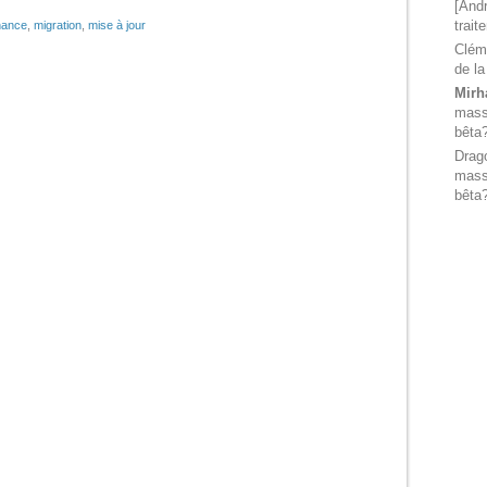
[Andr
trait
nance
,
migration
,
mise à jour
Clém
de la
Mirh
massi
bêta
Drag
massi
bêta