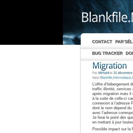
CONTACT
PAR’SÉ
BUG TRACKER
DO
Par
Mirhahil
le
31 décembre
dans
Blankfile
,
Informatique
,
L’offre d’hébergement d
traffic illimité, service
après migration mais il 
à la suite de celle-ci c
connexion à l’adresse F
dont le nom dépend du t
avec l’adresse correspo
Je ferai le point dès qu
en mettant à jour tout
Possible impact sur la 