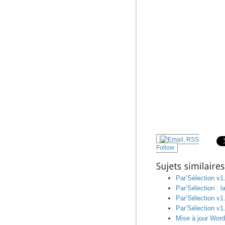
Follow
Sujets
similaires:
Par’Sélection v1
Par’Sélection : 
Par’Sélection v1
Par’Sélection v1
Mise à jour Word