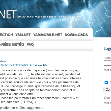
Inside
their
machines
there
is
one
empty
file
LECTION
YAM.NET
YAMMOBILE.NET
DOWNLOADS
NNÉES MÉTÉO
FAQ
Login
Ident
 2010
Internet
|
Commentaires (1)
|
Lu 119 fois
Mot 
u site est en cours de migration (plus d’espace disque,
s additionnels, etc. …), le site est dispo avant, pendant et
est possible que certaines fonctionnalités soient altérées
ar certains scripts utilisent « en dur » des paramètres de
S
TP de l’hébergeur (ainsi que l’adresse de la base sql) et
ype d’offre : ces scripts ne fonctionneront donc plus
ndant à l’ancienne offre.
S'enr
e possible pour rétablir un fonctionnement « normal » et
es les adresses (FTP/SQL/…).
Mot 
fonction de « téléchargement ».