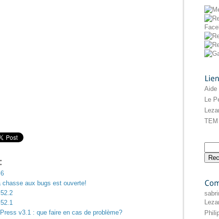
Liens
Aide
Le Pe
Leza
TEM 
.6
la chasse aux bugs est ouverte!
Commentaires
.52.2
sabri
Leza
.52.1
Press v3.1 : que faire en cas de problème?
Phil