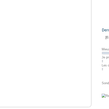
Dernier
[E
Mieu
Je pr
Les 
Sond