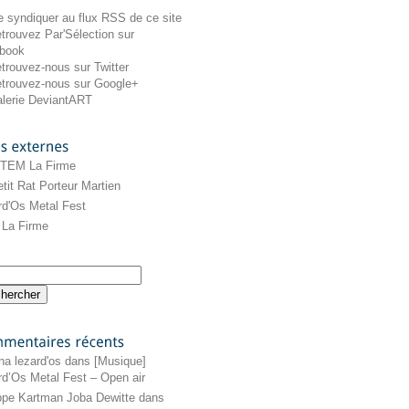
externes
 TEM La Firme
tit Rat Porteur Martien
rd'Os Metal Fest
La Firme
récents
na lezard'os
dans
[Musique]
rd’Os Metal Fest – Open air
ippe Kartman Joba Dewitte
dans