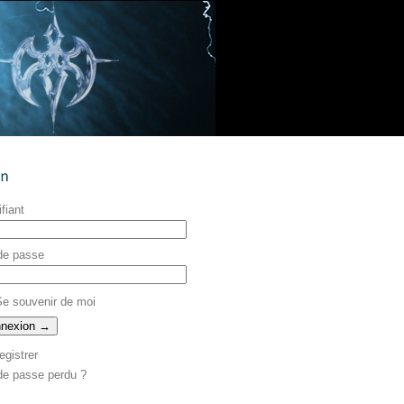
ifiant
de passe
e souvenir de moi
egistrer
de passe perdu ?