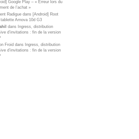
oid] Google Play – « Erreur lors du
ement de l’achat »
ent Radigue
dans
[Android] Root
 tablette Arnova 10d G3
ahil
dans
Ingress, distribution
ve d’invitations : fin de la version
?
on Froid
dans
Ingress, distribution
ve d’invitations : fin de la version
?