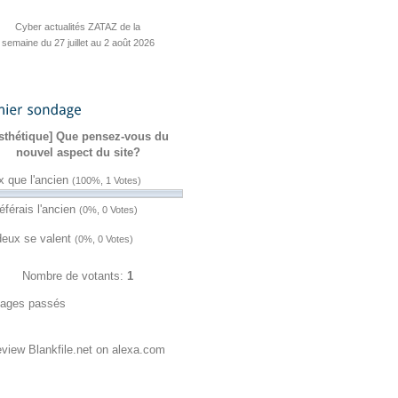
Cyber actualités ZATAZ de la
semaine du 27 juillet au 2 août 2026
Hacktivisme : une fuite
Sanction de 23andMe après une fuite
Quatre jeux cyber pour stimuler vos
Un pirate revendique un accès au
Une cyberattaque vise plus de 30
Cyber’Smile : la playlist d’été de
L’UE valide une initiative contre
Un coup de pouce pour une
Planity visée par une vente
« Macronleak » de 2017 contre Chat
sondage
présumée de données piratées
céramiste qui a tout perdu
ZATAZ est de sortie
l’identité numérique
réseaux d’eau
de données
CRM d’ENI
vacances
sthétique] Que pensez-vous du
Control ressort du darkweb !
nouvel aspect du site?
x que l'ancien
(100%, 1 Votes)
éférais l'ancien
(0%, 0 Votes)
deux se valent
(0%, 0 Votes)
Nombre de votants:
1
ages passés