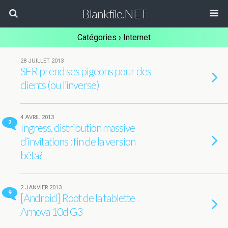
Blankfile.NET
Catégories ›
Internet
28 JUILLET 2013
SFR prend ses pigeons pour des
clients (ou l’inverse)
4 AVRIL 2013
2
Ingress, distribution massive
d’invitations : fin de la version
bêta?
2 JANVIER 2013
9
[Android] Root de la tablette
Arnova 10d G3