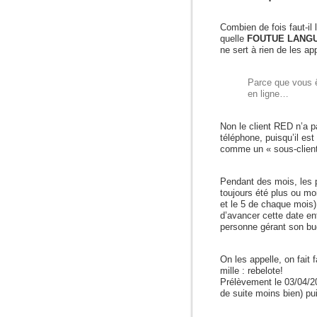
La
coupe
est
Combien de fois faut-il
quelle
FOUTUE LANG
ne sert à rien de les ap
Parce que vous ê
en ligne…
Non le client RED n’a pa
téléphone, puisqu’il est
comme un « sous-client
Pendant des mois, les
toujours été plus ou mo
et le 5 de chaque mois)
d’avancer cette date en
personne gérant son b
On les appelle, on fait 
mille : rebelote!
Prélèvement le 03/04/20
de suite moins bien) pu