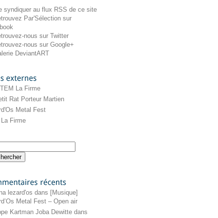
externes
 TEM La Firme
tit Rat Porteur Martien
rd'Os Metal Fest
La Firme
récents
na lezard'os
dans
[Musique]
rd’Os Metal Fest – Open air
ippe Kartman Joba Dewitte
dans