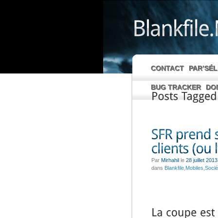
CONTACT
PAR’SÉ
BUG TRACKER
DO
Posts
Tagged
Par
Mirhahil
le
28 juillet 2013
dans
Blankfile
,
Mobiles
,
Socié