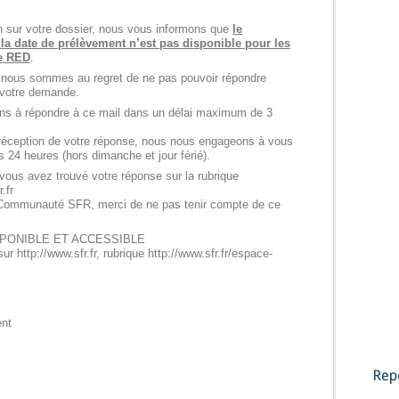
on sur votre dossier, nous vous informons que
le
a date de prélèvement n’est pas disponible pour les
ie RED
.
 nous sommes au regret de ne pas pouvoir répondre
 votre demande.
ns à répondre à ce mail dans un délai maximum de 3
réception de votre réponse, nous nous engageons à vous
 24 heures (hors dimanche et jour férié).
 vous avez trouvé votre réponse sur la rubrique
.fr
 Communauté SFR, merci de ne pas tenir compte de ce
PONIBLE ET ACCESSIBLE
r http://www.sfr.fr, rubrique http://www.sfr.fr/espace-
ent
Reportages