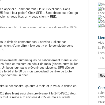
pleine!
 les appeler? Comment faut-il le leur expliquer? Dans
UE
faut-il leur parler? Chez SFR… Une chose est sûre, ça
peler, si vous êtes un « sous-client »
RED
.
tes client RED, vous avez fait le choix d’une offre 100%
s le droit de contacter son « service » client par
Liens
Aide
 un client d’une offre « low-cost » on le considère donc
Le Pe
 ».
Leza
TEM 
 prélèvements automatiques de l’abonnement mensuel ont
ins fixes et toujours en début de mois (disons entre le 1er
. Un beau jour, sans prévenir ses pigeons, SFR décide
tre le 24 et le 30 du mois précédent! Le rêve de toute
udget comme un chef.
faire le nécessaire, ça dure 3 mois et je vous le donne en
Commentaires
sabri
13 (très bien) suivi d’un prélèvement le 24/04/2013 (tout
Leza
is tout le reste aux environs du 25 les mois suivants.
Phil