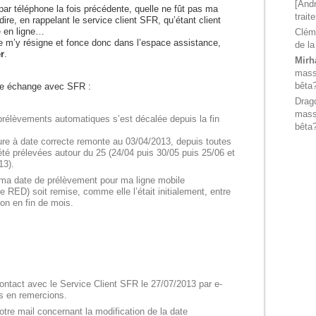
[Andr
par téléphone la fois précédente, quelle ne fût pas ma
trait
ire, en rappelant le service client SFR, qu’étant client
e en ligne…
Clém
 m’y résigne et fonce donc dans l’espace assistance,
de la
r
.
Mirh
massi
bêta
tre échange avec SFR :
Drag
massi
rélèvements automatiques s’est décalée depuis la fin
bêta
ure à date correcte remonte au 03/04/2013, depuis toutes
été prélevées autour du 25 (24/04 puis 30/05 puis 25/06 et
13).
ma date de prélèvement pour ma ligne mobile
 RED) soit remise, comme elle l’était initialement, entre
 non en fin de mois.
ontact avec le Service Client SFR le 27/07/2013 par e-
s en remercions.
otre mail concernant la modification de la date