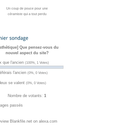
Cyber’Smile : la playlist d’été de
ZATAZ est de sortie
Hacktivisme : une fuite
Sanction de 23andMe après une fuite
Quatre jeux cyber pour stimuler vos
Un pirate revendique un accès au
Une cyberattaque vise plus de 30
L’UE valide une initiative contre
Cyber actualités ZATAZ de la
Un coup de pouce pour une
Planity visée par une vente
« Macronleak » de 2017 contre Chat
sondage
semaine du 27 juillet au 2 août 2026
présumée de données piratées
céramiste qui a tout perdu
l’identité numérique
réseaux d’eau
de données
CRM d’ENI
vacances
sthétique] Que pensez-vous du
Control ressort du darkweb !
nouvel aspect du site?
x que l'ancien
(100%, 1 Votes)
éférais l'ancien
(0%, 0 Votes)
deux se valent
(0%, 0 Votes)
Nombre de votants:
1
ages passés