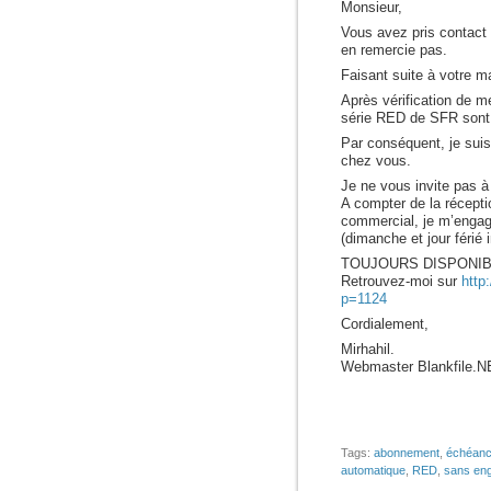
Monsieur,
Vous avez pris contact 
en remercie pas.
Faisant suite à votre m
Après vérification de m
série RED de SFR sont
Par conséquent, je suis
chez vous.
Je ne vous invite pas à
A compter de la récepti
commercial, je m’engage
(dimanche et jour férié i
TOUJOURS DISPONIB
Retrouvez-moi sur
http:
p=1124
Cordialement,
Mirhahil.
Webmaster Blankfile.N
Tags:
abonnement
,
échéan
automatique
,
RED
,
sans en