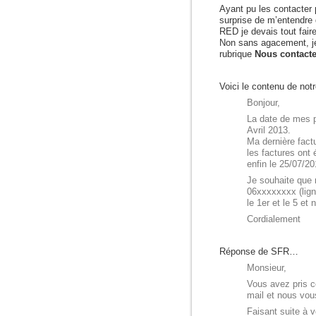
Ayant pu les contacter 
surprise de m’entendre d
RED je devais tout fair
Non sans agacement, je
rubrique
Nous contacte
Voici le contenu de no
Bonjour,
La date de mes p
Avril 2013.
Ma dernière fact
les factures ont 
enfin le 25/07/20
Je souhaite que 
06xxxxxxxx (ligne
le 1er et le 5 et
Cordialement
Réponse de SFR…
Monsieur,
Vous avez pris c
mail et nous vou
Faisant suite à v