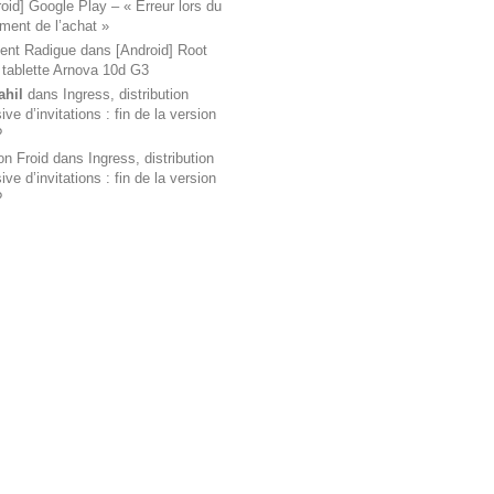
oid] Google Play – « Erreur lors du
ement de l’achat »
ent Radigue
dans
[Android] Root
 tablette Arnova 10d G3
ahil
dans
Ingress, distribution
ve d’invitations : fin de la version
?
on Froid
dans
Ingress, distribution
ve d’invitations : fin de la version
?