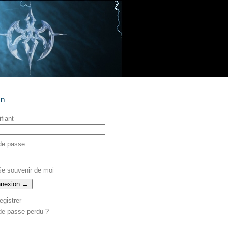
ifiant
de passe
e souvenir de moi
egistrer
de passe perdu ?