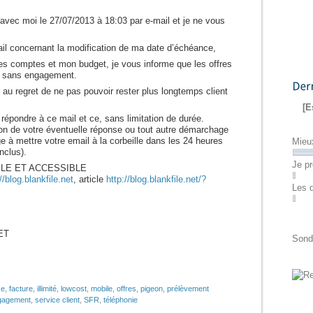
avec moi le 27/07/2013 à 18:03 par e-mail et je ne vous
ail concernant la modification de ma date d’échéance,
es comptes et mon budget, je vous informe que les offres
 sans engagement.
 au regret de ne pas pouvoir rester plus longtemps client
Dernier
[E
 répondre à ce mail et ce, sans limitation de durée.
on de votre éventuelle réponse ou tout autre démarchage
 à mettre votre email à la corbeille dans les 24 heures
Mieu
nclus).
Je pr
LE ET ACCESSIBLE
//blog.blankfile.net
, article
http://blog.blankfile.net/?
Les 
ET
Sond
ce
,
facture
,
illimité
,
lowcost
,
mobile
,
offres
,
pigeon
,
prélèvement
gagement
,
service client
,
SFR
,
téléphonie