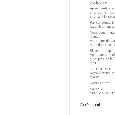
d’échéance
Après vérificati
changement de l
clients à la sér
Par conséquent,
favorablement à
Nous vous invito
jours.
A compter de la 
répondre dans les
Si, entre temps,
Assistance de sfr
ou auprès de la
mail.
TOUJOURS DIS
Retrouvez-nous su
client/
Cordialement,
Sanaa M.
SFR Service Cli
Ok c’est parti…