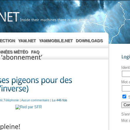
Inside
their
machines
there
is
one
empty
file
LECTION
YAM.NET
YAMMOBILE.NET
DOWNLOADS
NNÉES MÉTÉO
FAQ
Login
‘abonnement’
Ident
Mot 
S
té
,
Téléphonie
|
Aucun commentaire
|
Lu 446 fois
S'enr
Mot 