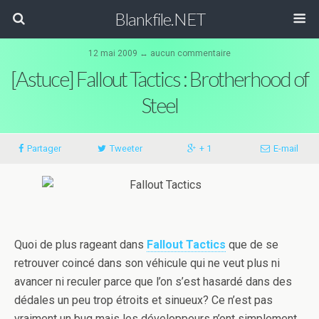
Blankfile.NET
12 mai 2009 ↔
aucun commentaire
[Astuce] Fallout Tactics : Brotherhood of
Steel
Partager
Tweeter
+ 1
E-mail
Quoi de plus rageant dans
Fallout Tactics
que de se
retrouver coincé dans son véhicule qui ne veut plus ni
avancer ni reculer parce que l’on s’est hasardé dans des
dédales un peu trop étroits et sinueux? Ce n’est pas
vraiment un bug mais les développeurs n’ont simplement