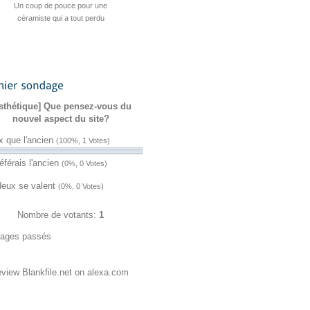
Cyber’Smile : la playlist d’été de
ZATAZ est de sortie
Hacktivisme : une fuite
Sanction de 23andMe après une fuite
Quatre jeux cyber pour stimuler vos
Un pirate revendique un accès au
Une cyberattaque vise plus de 30
L’UE valide une initiative contre
Cyber actualités ZATAZ de la
Un coup de pouce pour une
Planity visée par une vente
« Macronleak » de 2017 contre Chat
sondage
semaine du 27 juillet au 2 août 2026
présumée de données piratées
céramiste qui a tout perdu
l’identité numérique
réseaux d’eau
de données
CRM d’ENI
vacances
sthétique] Que pensez-vous du
Control ressort du darkweb !
nouvel aspect du site?
x que l'ancien
(100%, 1 Votes)
éférais l'ancien
(0%, 0 Votes)
deux se valent
(0%, 0 Votes)
Nombre de votants:
1
ages passés