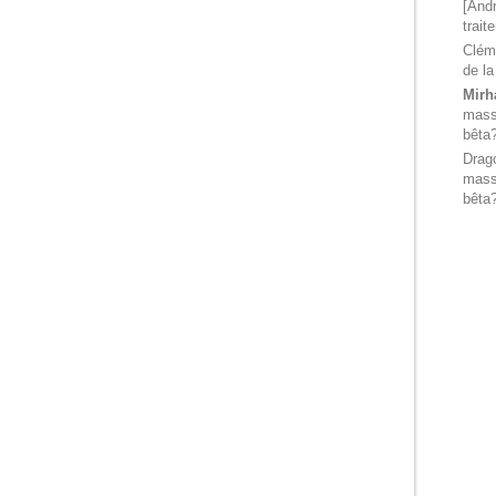
[Andr
trait
Clém
de la
Mirh
massi
bêta
Drag
massi
bêta