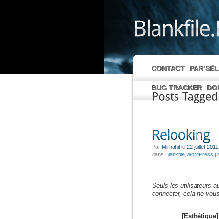
CONTACT
PAR’SÉ
BUG TRACKER
DO
Posts
Tagged
Par
Mirhahil
le
22 juillet 2011
dans
Blankfile
,
WordPress
|
Seuls les utilisateurs a
connecter, cela ne vous
[Esthétique