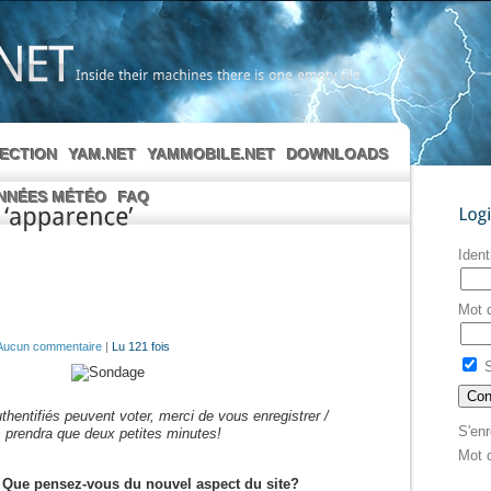
Inside
their
machines
there
is
one
empty
file
LECTION
YAM.NET
YAMMOBILE.NET
DOWNLOADS
NNÉES MÉTÉO
FAQ
Login
‘apparence’
Ident
Mot 
Aucun commentaire
|
Lu 121 fois
S
uthentifiés peuvent voter, merci de vous enregistrer /
S'enr
 prendra que deux petites minutes!
Mot 
] Que pensez-vous du nouvel aspect du site?