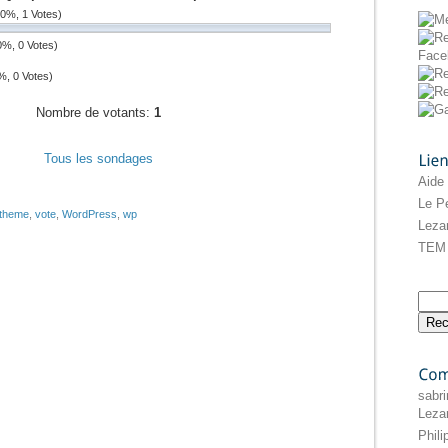
0%, 1 Votes)
0%, 0 Votes)
%, 0 Votes)
Nombre de votants:
1
Tous les sondages
Liens
Aide
Le Pe
theme
,
vote
,
WordPress
,
wp
Leza
TEM 
Commentaires
sabri
Leza
Phil