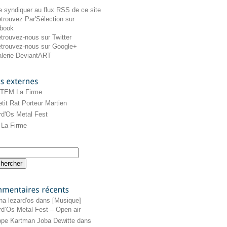
externes
 TEM La Firme
tit Rat Porteur Martien
rd'Os Metal Fest
La Firme
récents
na lezard'os
dans
[Musique]
rd’Os Metal Fest – Open air
ippe Kartman Joba Dewitte
dans