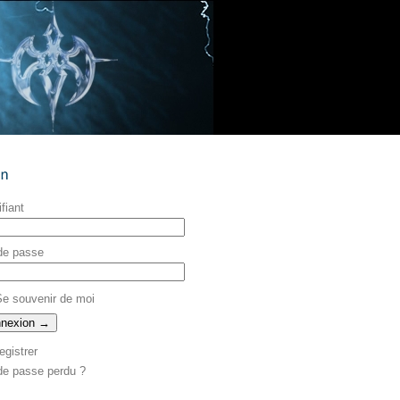
ifiant
de passe
e souvenir de moi
egistrer
de passe perdu ?