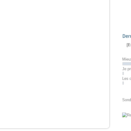
Dernier
[E
Mieu
Je pr
Les 
Sond