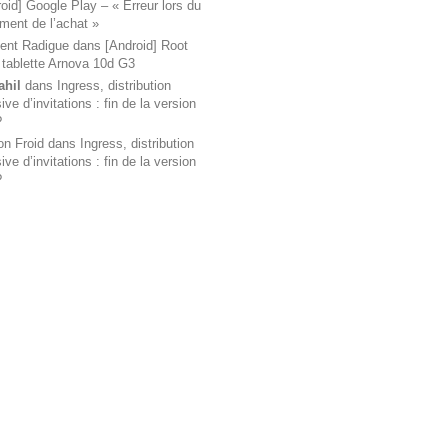
oid] Google Play – « Erreur lors du
ement de l’achat »
ent Radigue
dans
[Android] Root
 tablette Arnova 10d G3
ahil
dans
Ingress, distribution
ve d’invitations : fin de la version
?
on Froid
dans
Ingress, distribution
ve d’invitations : fin de la version
?