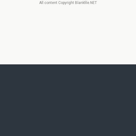
All content Copyright Blankfile.NET