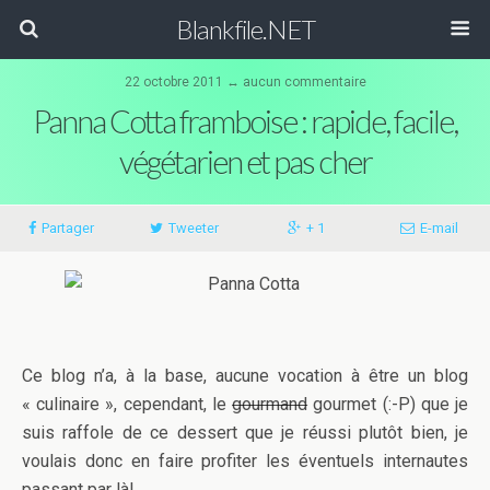
Blankfile.NET
22 octobre 2011 ↔
aucun commentaire
Panna Cotta framboise : rapide, facile,
végétarien et pas cher
Partager
Tweeter
+ 1
E-mail
Ce blog n’a, à la base, aucune vocation à être un blog
« culinaire », cependant, le
gourmand
gourmet (:-P) que je
suis raffole de ce dessert que je réussi plutôt bien, je
voulais donc en faire profiter les éventuels internautes
passant par là!