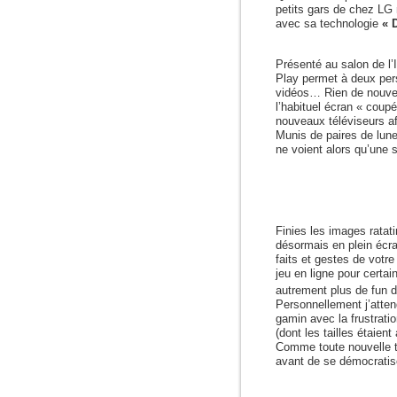
petits gars de chez LG 
avec sa technologie
« 
Présenté au salon de l’I
Play permet à deux per
vidéos… Rien de nouveau
l’habituel écran « coupé
nouveaux téléviseurs a
Munis de paires de lunet
ne voient alors qu’une 
Finies les images ratat
désormais en plein écra
faits et gestes de votr
jeu en ligne pour cert
autrement plus de fun
Personnellement j’attend
gamin avec la frustrati
(dont les tailles étaien
Comme toute nouvelle 
avant de se démocratiser