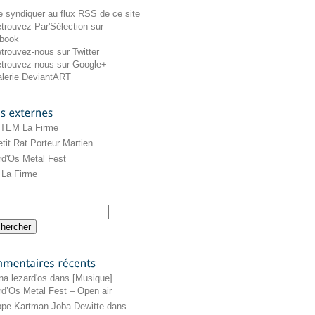
externes
 TEM La Firme
tit Rat Porteur Martien
rd'Os Metal Fest
La Firme
récents
na lezard'os
dans
[Musique]
rd’Os Metal Fest – Open air
ippe Kartman Joba Dewitte
dans