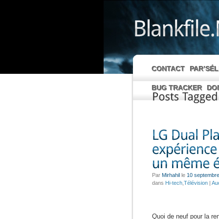
CONTACT
PAR’SÉ
BUG TRACKER
DO
Posts
Tagged
Par
Mirhahil
le
10 septembre
dans
Hi-tech
,
Télévision
|
Au
Quoi de neuf pour la r