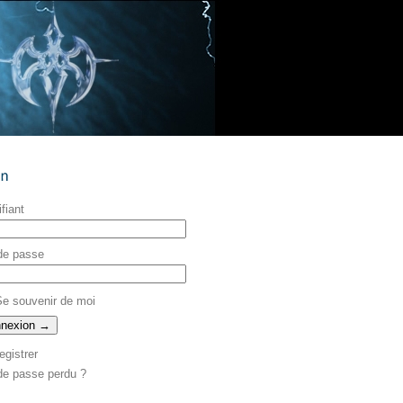
ifiant
de passe
e souvenir de moi
egistrer
de passe perdu ?