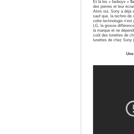
Et là les « fanboys »
S
des pierres et leur écr
Alors oui, Sony a déjà a
sauf que, la techno de 
cette technologie n’est
LG, la grosse différenc
la marque et ne dépende
coût des lunettes de ch
lunettes de chez Sony 
Une