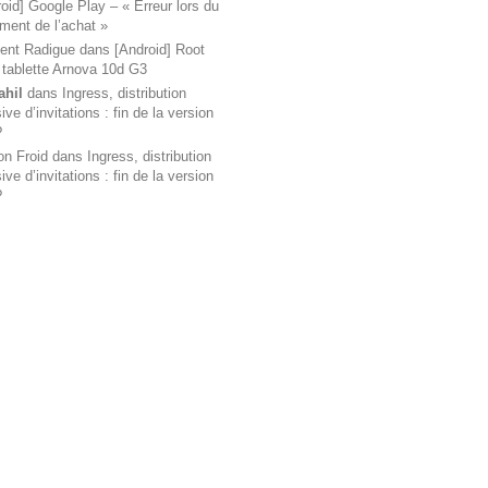
oid] Google Play – « Erreur lors du
ement de l’achat »
ent Radigue
dans
[Android] Root
 tablette Arnova 10d G3
ahil
dans
Ingress, distribution
ve d’invitations : fin de la version
?
on Froid
dans
Ingress, distribution
ve d’invitations : fin de la version
?