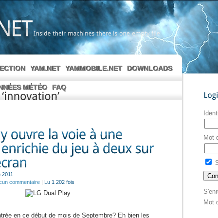
Inside
their
machines
there
is
one
empty
file
LECTION
YAM.NET
YAMMOBILE.NET
DOWNLOADS
NNÉES MÉTÉO
FAQ
Login
‘innovation’
Ident
Mot 
S
 2011
cun commentaire
|
Lu 1 202 fois
S'enr
Mot 
entrée en ce début de mois de Septembre? Eh bien les