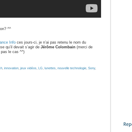
non? ^^
ance Info
ces jours-ci, je n’ai pas retenu le nom du
se qu’il devait s’agir de
Jérôme Colombain
(merci de
t pas le cas ^^)
ch
,
innovation
,
jeux vidéos
,
LG
,
lunettes
,
nouvelle technologie
,
Sony
,
Reportages