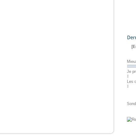
Dernier
[E
Mieu
Je pr
Les 
Sond