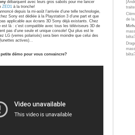
[Andr
ony
débarquent avec leurs gros sabots pour me lancer
an
ZED1
à la tronche!
trait
nnoncé depuis la mi-août l’arrivée d’une telle technologie,
Clém
chez Sony est dédiée à la Playstation 3 d’une part et que
de la
 pas applicable aux écrans 3D Sony déjà existants. Chez
Mirh
e est là : c’est compatible avec tous les téléviseurs 3D de
nt pas d’une seule et unique console! Qui plus est le
massi
ez LG (verres polarisés) sera bien moindre que celui des
bêta
(lunettes actives)…
Drag
massi
bêta
 petite démo pour vous convaincre?