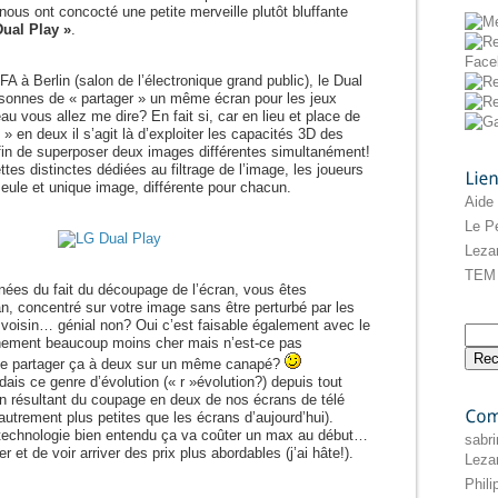
nous ont concocté une petite merveille plutôt bluffante
Dual Play »
.
FA à Berlin (salon de l’électronique grand public), le Dual
sonnes de « partager » un même écran pour les jeux
 vous allez me dire? En fait si, car en lieu et place de
 » en deux il s’agit là d’exploiter les capacités 3D des
fin de superposer deux images différentes simultanément!
tes distinctes dédiées au filtrage de l’image, les joueurs
seule et unique image, différente pour chacun.
Liens
Aide
Le Pe
Leza
TEM 
inées du fait du découpage de l’écran, vous êtes
n, concentré sur votre image sans être perturbé par les
e voisin… génial non? Oui c’est faisable également avec le
ainement beaucoup moins cher mais n’est-ce pas
 de partager ça à deux sur un même canapé?
ais ce genre d’évolution (« r »évolution?) depuis tout
on résultant du coupage en deux de nos écrans de télé
t autrement plus petites que les écrans d’aujourd’hui).
technologie bien entendu ça va coûter un max au début…
Commentaires
sabri
 et de voir arriver des prix plus abordables (j’ai hâte!).
Leza
Phil