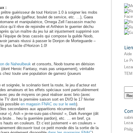
ux :
 prêtre guérisseur de tout Horizon 1.0 à soigner les mobs
es de guilde (gaffeur, boulet de service, etc. …), Gaea
leptomane et manipulatrice, Omega Zell l’assassin macho
tice qu’il rêve de rejoindre et Arthéon le guerrier déchu
après qu’un maître du jeu lui ait injustement supprimé son
à l’équipe de bras cassés qui compose la guilde Noob,
’avoir jamais réussi à passer le Donjon de Morteguarde –
le plus facile d’Horizon 1.0!
Liens
Aide
Le Pe
on de Naheulbeuk
et consorts, Noob tourne en dérision
Leza
dont Heroic Fantasy, mais pas uniquement), véritable
TEM 
s chez toute une population de gamerz (joueurs
 et soignée, le scénario tient la route, le jeu d’acteur est
des amateurs et les effets spéciaux sont particulièrement
vec peu de moyens on peut réaliser avec brio (avec
rie TV dont la première saison sort en DVD le 17 février
jà possible
en magasin FNAC ou sur le web
).
 rôles secondaires aux apparitions récurrentes dont
keur »), Ash « je-ne-suis-pas-chinois! », Dark Avenger (dit
Commentaires
sabri
la brute… heu la guerrière pardon), etc. … en bref, ça
Leza
s hauts en couleurs. Et c’est justement « en couleurs »
inement découvrir tout ce petit monde dès la sortie de la
Phil
(sera également disponible
dans les magasins FNAC
).