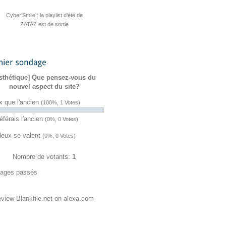
Cyber’Smile : la playlist d’été de
ZATAZ est de sortie
Hacktivisme : une fuite
Sanction de 23andMe après une fuite
Quatre jeux cyber pour stimuler vos
Un pirate revendique un accès au
Une cyberattaque vise plus de 30
L’UE valide une initiative contre
Cyber actualités ZATAZ de la
Un coup de pouce pour une
Planity visée par une vente
« Macronleak » de 2017 contre Chat
sondage
semaine du 27 juillet au 2 août 2026
présumée de données piratées
céramiste qui a tout perdu
l’identité numérique
réseaux d’eau
de données
CRM d’ENI
vacances
sthétique] Que pensez-vous du
Control ressort du darkweb !
nouvel aspect du site?
x que l'ancien
(100%, 1 Votes)
éférais l'ancien
(0%, 0 Votes)
deux se valent
(0%, 0 Votes)
Nombre de votants:
1
ages passés