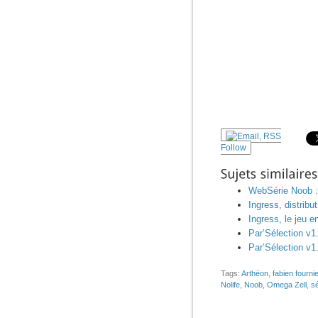
Follow
Sujets
similaires:
WebSérie Noob
Ingress, distribu
Ingress, le jeu 
Par’Sélection v1
Par’Sélection v1
Tags:
Arthéon
,
fabien fournie
Nolife
,
Noob
,
Omega Zell
,
sé