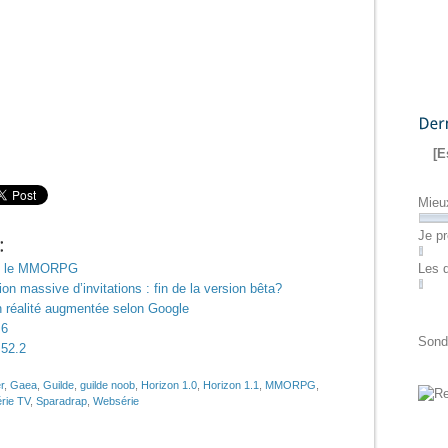
Dernier
[E
Mieu
Je pr
Les 
 : le MMORPG
tion massive d’invitations : fin de la version bêta?
en réalité augmentée selon Google
.6
Sond
.52.2
r
,
Gaea
,
Guilde
,
guilde noob
,
Horizon 1.0
,
Horizon 1.1
,
MMORPG
,
rie TV
,
Sparadrap
,
Websérie