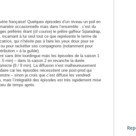
série française! Quelques épisodes d’un niveau un poil en
manière occasionnelle mais dans l’ensemble : c’est du
es préférés étant (of course) le prêtre gaffeur Sparadrap,
 incarnant à lui seul tout ce que représente le terme de
catrice, qui n’hésite pas à faire les yeux doux pour se
s ou pour racketter ses compagnons (notamment pour
ribution » à la guilde).
t sans être lourdingue mais les épisodes de la saison 1
. 5 min) – dans la saison 2 en revanche la durée
rrecte (8 / 9 min). La diffusion n’est malheureusement
daire car les épisodes nécessitent une post-prod qui
nstre – sinon je crois que c’est diffusé les vendredi
, mais l’intégralité des épisodes est très rapidement mise
t peu de temps après.
Reportages