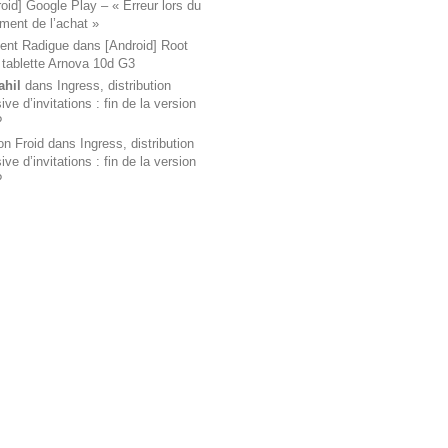
oid] Google Play – « Erreur lors du
ement de l’achat »
ent Radigue
dans
[Android] Root
 tablette Arnova 10d G3
ahil
dans
Ingress, distribution
ve d’invitations : fin de la version
?
on Froid
dans
Ingress, distribution
ve d’invitations : fin de la version
?