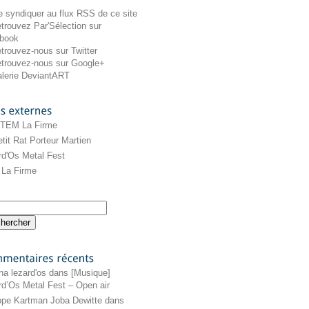
externes
 TEM La Firme
tit Rat Porteur Martien
rd'Os Metal Fest
La Firme
récents
na lezard'os
dans
[Musique]
rd’Os Metal Fest – Open air
ippe Kartman Joba Dewitte
dans