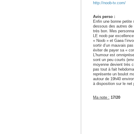
http://noob-tv.com/
Avis perso :
Enfin une bonne petite 
dessous des autres de 
très bon. Mes personnag
LE noob par excellence,
« Noob » et Gaea l’invo
sortir d’un mauvais pa
éviter de payer sa « cont
L’humour est omniprésen
sont un peu courts (env
moyenne devient très co
pas tout à fait hebdoma
représente un boulot mo
autour de 19h40 environ
à disposition sur le ne
Ma note :
17/20