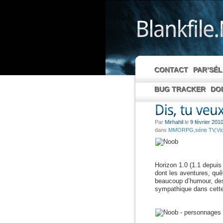
CONTACT
PAR’SÉ
BUG TRACKER
DO
Par
Mirhahil
le
9 février 201
dans
MMORPG
,
série TV
,
Vi
Horizon 1.0 (1.1 depuis 
dont les aventures, quê
beaucoup d’humour, des
sympathique dans cette