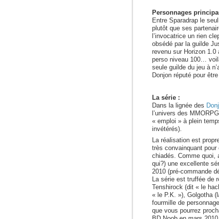
Personnages principa
Entre Sparadrap le seul
plutôt que ses partenair
l’invocatrice un rien c
obsédé par la guilde Jus
revenu sur Horizon 1.0 
perso niveau 100… voil
seule guilde du jeu à n
Donjon réputé pour être 
La série :
Dans la lignée des
Donj
l’univers des MMORPG (
« emploi » à plein temp
invétérés).
La réalisation est propre
très convainquant pour 
chiadés. Comme quoi, a
qui?) une excellente sé
2010 (pré-commande dé
La série est truffée de
Tenshirock (dit « le hac
« le P.K. »), Golgotha (
fourmille de personnage
que vous pourrez procha
BD Noob en mars 2010 