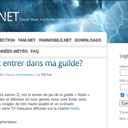
Inside
their
machines
there
is
one
empty
file
LECTION
YAM.NET
YAMMOBILE.NET
DOWNLOADS
NNÉES MÉTÉO
FAQ
Login
Ident
0
déo
|
Aucun commentaire
|
Lu 390 fois
Mot 
la saison 2), est le terrain de jeu de la guilde « Noob »
S
tes et déboires en tous genres nous sont livrés avec
 images de très haute qualité et un scénario
 série TV française diffusée sur la chaîne
Nolife
.
S'enr
Mot 