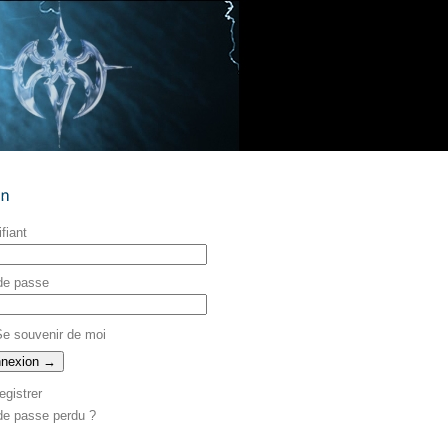
ifiant
de passe
e souvenir de moi
egistrer
de passe perdu ?