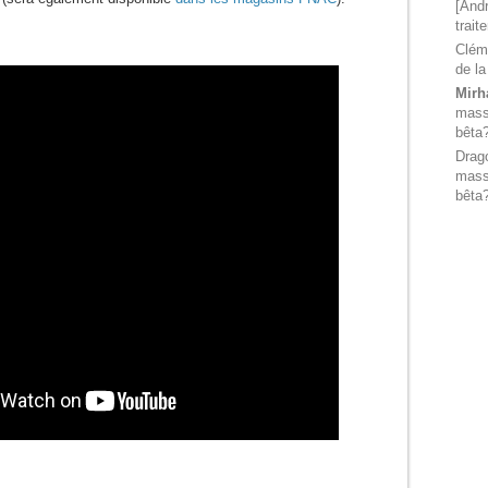
[Andr
trait
Clém
de la
Mirh
massi
bêta
Drag
massi
bêta