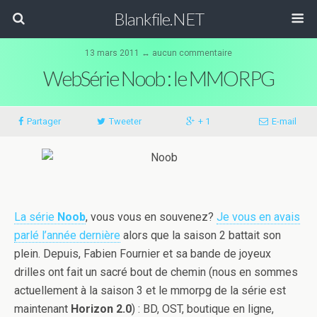
Blankfile.NET
13 mars 2011 ↔
aucun commentaire
WebSérie Noob : le MMORPG
Partager
Tweeter
+ 1
E-mail
La série
Noob
, vous vous en souvenez?
Je vous en avais
parlé l’année dernière
alors que la saison 2 battait son
plein. Depuis, Fabien Fournier et sa bande de joyeux
drilles ont fait un sacré bout de chemin (nous en sommes
actuellement à la saison 3 et le mmorpg de la série est
maintenant
Horizon 2.0
) : BD, OST, boutique en ligne,