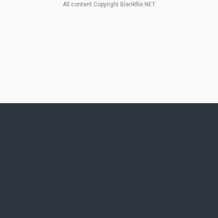
All content Copyright Blankfile.NET