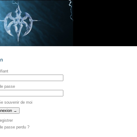
ifiant
de passe
e souvenir de moi
egistrer
de passe perdu ?