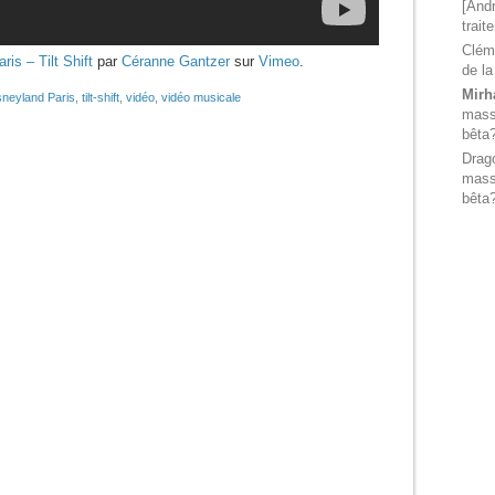
[Andr
trait
Clém
is – Tilt Shift
par
Céranne Gantzer
sur
Vimeo
.
de la
Mirh
sneyland Paris
,
tilt-shift
,
vidéo
,
vidéo musicale
massi
bêta
Drag
massi
bêta