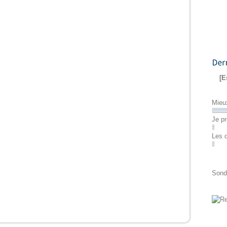
Dernier
[E
Mieu
Je pr
Les 
Sond