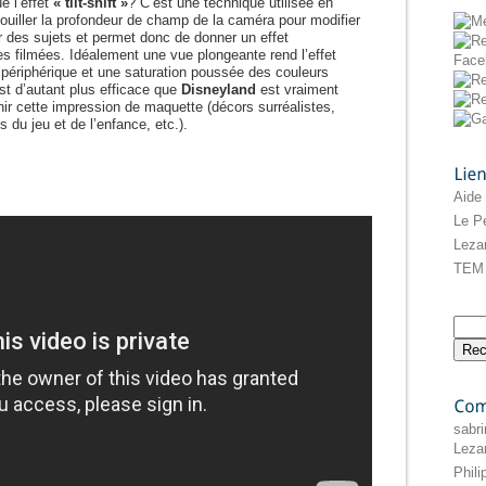
e l’effet
« tilt-shift »
? C’est une technique utilisée en
douiller la profondeur de champ de la caméra pour modifier
r des sujets et permet donc de donner un effet
s filmées. Idéalement une vue plongeante rend l’effet
u périphérique et une saturation poussée des couleurs
est d’autant plus efficace que
Disneyland
est vraiment
enir cette impression de maquette (décors surréalistes,
 du jeu et de l’enfance, etc.).
Liens
Aide
Le Pe
Leza
TEM 
Commentaires
sabri
Leza
Phil