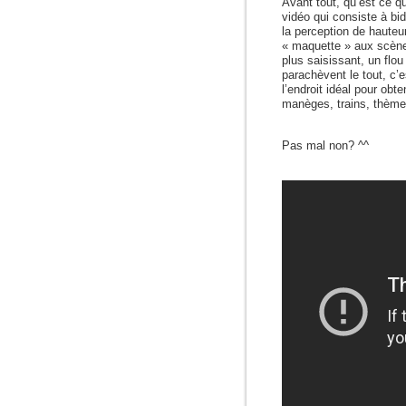
Avant tout, qu’est ce qu
vidéo qui consiste à bi
la perception de hauteu
« maquette » aux scène
plus saisissant, un flo
parachèvent le tout, c’
l’endroit idéal pour obt
manèges, trains, thèmes
Pas mal non? ^^