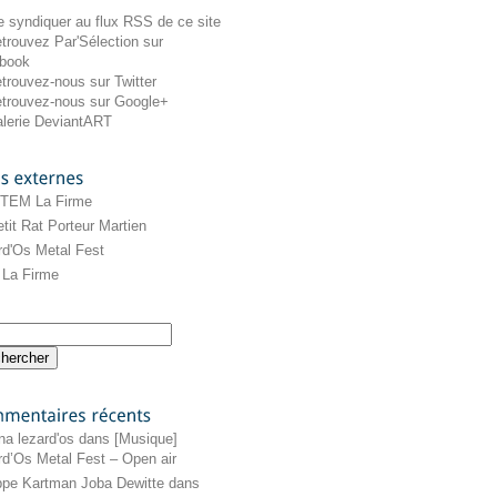
externes
 TEM La Firme
tit Rat Porteur Martien
rd'Os Metal Fest
La Firme
récents
na lezard'os
dans
[Musique]
rd’Os Metal Fest – Open air
ippe Kartman Joba Dewitte
dans