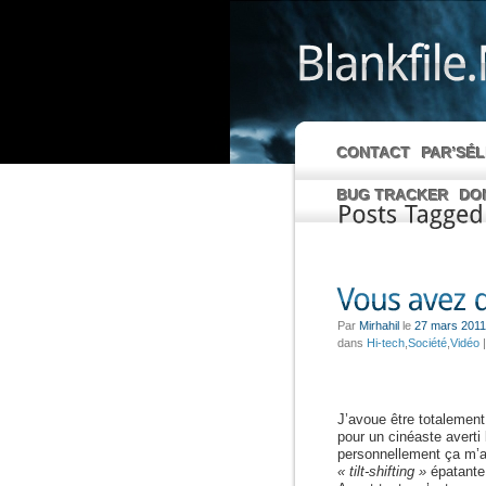
CONTACT
PAR’SÉ
BUG TRACKER
DO
Posts
Tagged
Par
Mirhahil
le
27 mars 2011
dans
Hi-tech
,
Société
,
Vidéo
J’avoue être totalement
pour un cinéaste averti
personnellement ça m’a 
« tilt-shifting »
épatante