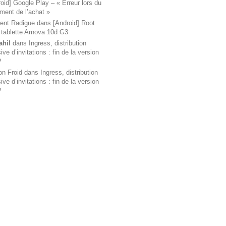
oid] Google Play – « Erreur lors du
ement de l’achat »
ent Radigue
dans
[Android] Root
 tablette Arnova 10d G3
ahil
dans
Ingress, distribution
ve d’invitations : fin de la version
?
on Froid
dans
Ingress, distribution
ve d’invitations : fin de la version
?