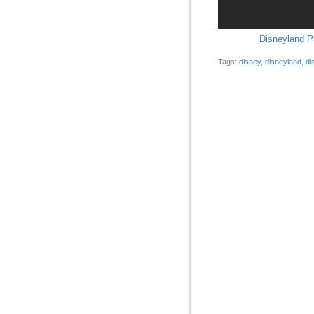
Disneyland Par
Tags:
disney
,
disneyland
,
di