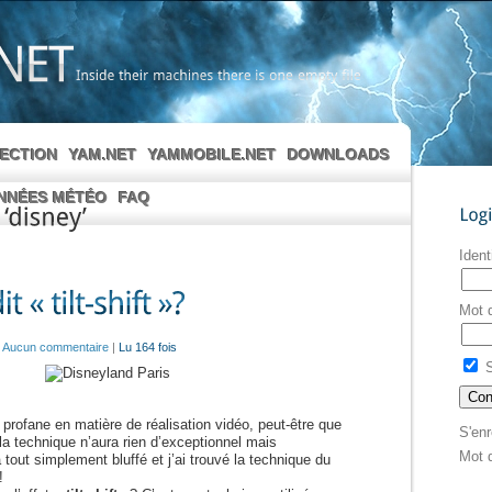
Inside
their
machines
there
is
one
empty
file
LECTION
YAM.NET
YAMMOBILE.NET
DOWNLOADS
NNÉES MÉTÉO
FAQ
Login
‘disney’
Ident
Mot 
|
Aucun commentaire
|
Lu 164 fois
S
 profane en matière de réalisation vidéo, peut-être que
S'enr
 la technique n’aura rien d’exceptionnel mais
Mot 
tout simplement bluffé et j’ai trouvé la technique du
!