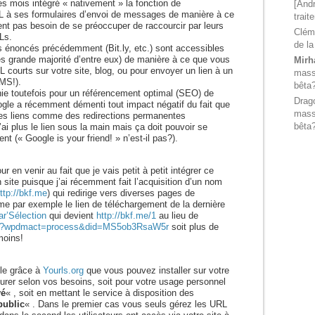
s mois intégré « nativement » la fonction de
[Andr
 à ses formulaires d’envoi de messages de manière à ce
trait
ient pas besoin de se préoccuper de raccourcir par leurs
Clém
Ls.
de la
s énoncés précédemment (Bit.ly, etc.) sont accessibles
rès grande majorité d’entre eux) de manière à ce que vous
Mirh
L courts sur votre site, blog, ou pour envoyer un lien à un
massi
MS!).
bêta
nie toutefois pour un référencement optimal (SEO) de
Drag
gle a récemment démenti tout impact négatif du fait que
massi
es liens comme des redirections permanentes
bêta
n’ai plus le lien sous la main mais ça doit pouvoir se
nt (« Google is your friend! » n’est-il pas?).
our en venir au fait que je vais petit à petit intégrer ce
 site puisque j’ai récemment fait l’acquisition d’un nom
ttp://bkf.me
) qui redirige vers diverses pages de
 par exemple le lien de téléchargement de la dernière
ar’Sélection
qui devient
http://bkf.me/1
au lieu de
.net/?wpdmact=process&did=MS5ob3RsaW5r
soit plus de
moins!
ble grâce à
Yourls.org
que vous pouvez installer sur votre
gurer selon vos besoins, soit pour votre usage personnel
vé
« , soit en mettant le service à disposition des
public
« . Dans le premier cas vous seuls gérez les URL