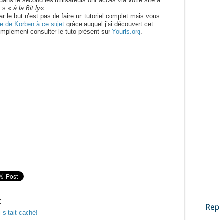
 dans le second les utilisateurs ont accès via votre site à
RLs «
à la Bit.ly
« .
ar le but n’est pas de faire un tutoriel complet mais vous
cle de Korben à ce sujet
grâce auquel j’ai découvert cet
implement consulter le tuto présent sur
Yourls.org
.
 s’tait caché!
Reportages