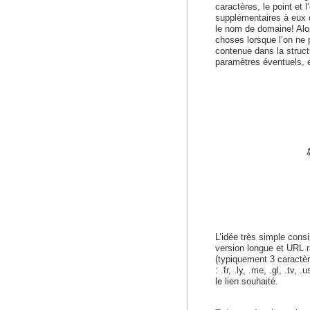
caractères, le point et
supplémentaires à eux 
le nom de domaine! Alo
choses lorsque l’on ne 
contenue dans la structu
paramètres éventuels, 
L’idée très simple cons
version longue et URL 
(typiquement 3 caractè
: .fr, .ly, .me, .gl, .tv,
le lien souhaité.