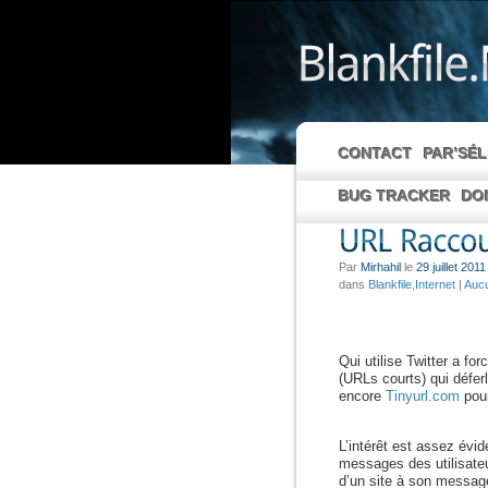
CONTACT
PAR’SÉ
BUG TRACKER
DO
Par
Mirhahil
le
29 juillet 2011
dans
Blankfile
,
Internet
|
Auc
Qui utilise Twitter a 
(URLs courts) qui déferl
encore
Tinyurl.com
pour
L’intérêt est assez évi
messages des utilisateu
d’un site à son messa