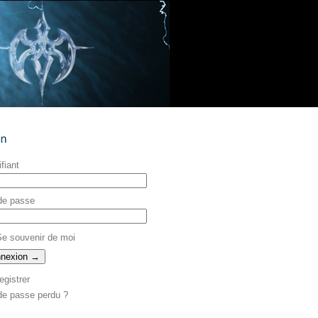
ifiant
de passe
e souvenir de moi
egistrer
de passe perdu ?