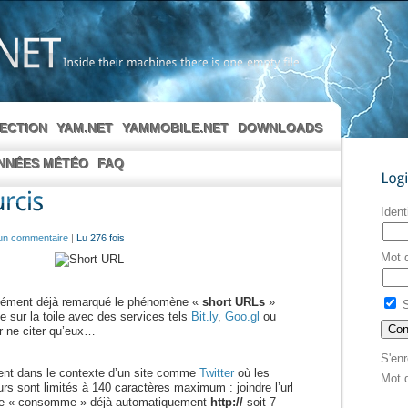
Inside
their
machines
there
is
one
empty
file
LECTION
YAM.NET
YAMMOBILE.NET
DOWNLOADS
NNÉES MÉTÉO
FAQ
Login
Ident
un commentaire
|
Lu 276 fois
Mot 
forcément déjà remarqué le phénomène «
short URLs
»
S
e sur la toile avec des services tels
Bit.ly
,
Goo.gl
ou
 ne citer qu’eux…
S'enr
dent dans le contexte d’un site comme
Twitter
où les
Mot 
rs sont limités à 140 caractères maximum : joindre l’url
ge « consomme » déjà automatiquement
http://
soit 7