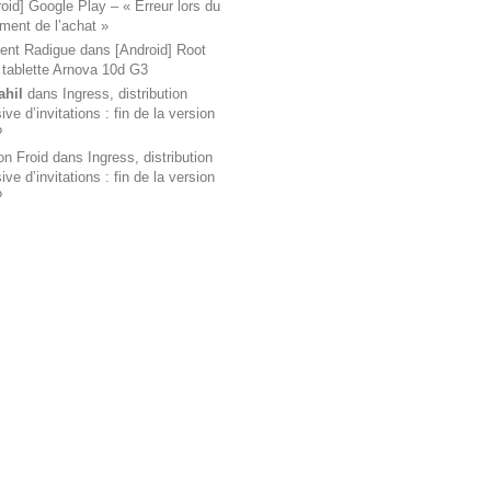
oid] Google Play – « Erreur lors du
ement de l’achat »
ent Radigue
dans
[Android] Root
 tablette Arnova 10d G3
ahil
dans
Ingress, distribution
ve d’invitations : fin de la version
?
on Froid
dans
Ingress, distribution
ve d’invitations : fin de la version
?