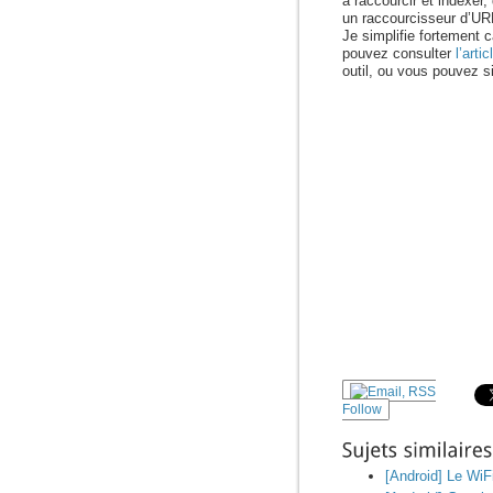
à raccourcir et indexer,
un raccourcisseur d’U
Je simplifie fortement c
pouvez consulter
l’arti
outil, ou vous pouvez s
Follow
Sujets
similaires:
[Android] Le WiFi