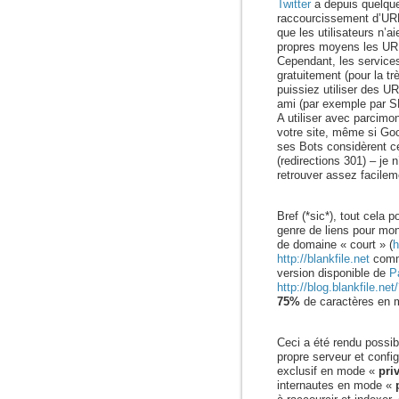
Twitter
a depuis quelque
raccourcissement d’URL
que les utilisateurs n’a
propres moyens les UR
Cependant, les service
gratuitement (pour la t
puissiez utiliser des UR
ami (par exemple par S
A utiliser avec parcimo
votre site, même si Goo
ses Bots considèrent c
(redirections 301) – je 
retrouver assez facileme
Bref (*sic*), tout cela p
genre de liens pour mon
de domaine « court » (
h
http://blankfile.net
comme
version disponible de
P
http://blog.blankfile
75%
de caractères en 
Ceci a été rendu possi
propre serveur et confi
exclusif en mode «
pri
internautes en mode «