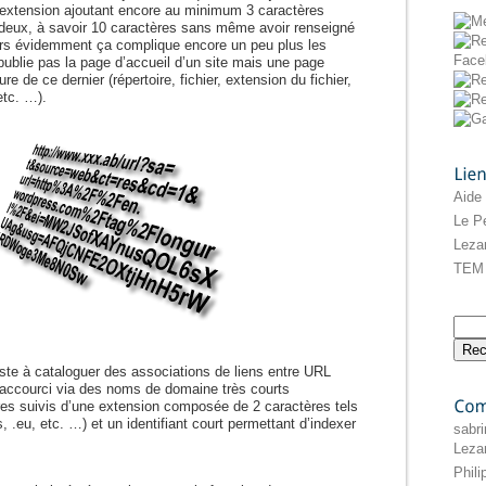
 l’extension ajoutant encore au minimum 3 caractères
deux, à savoir 10 caractères sans même avoir renseigné
rs évidemment ça complique encore un peu plus les
publie pas la page d’accueil d’un site mais une page
re de ce dernier (répertoire, fichier, extension du fichier,
etc. …).
Liens
Aide
Le Pe
Leza
TEM 
iste à cataloguer des associations de liens entre URL
raccourci via des noms de domaine très courts
res suivis d’une extension composée de 2 caractères tels
 .us, .eu, etc. …) et un identifiant court permettant d’indexer
Commentaires
sabri
Leza
Phil