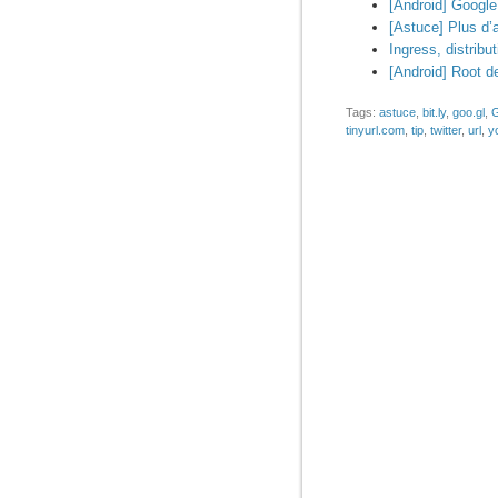
[Android] Google 
[Astuce] Plus d’a
Ingress, distribu
[Android] Root d
Tags:
astuce
,
bit.ly
,
goo.gl
,
G
tinyurl.com
,
tip
,
twitter
,
url
,
y