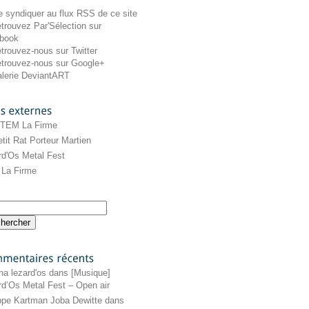
externes
 TEM La Firme
tit Rat Porteur Martien
rd'Os Metal Fest
La Firme
récents
na lezard'os
dans
[Musique]
rd’Os Metal Fest – Open air
ippe Kartman Joba Dewitte
dans