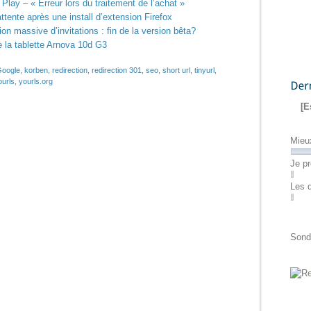
Play – « Erreur lors du traitement de l’achat »
ttente après une install d’extension Firefox
tion massive d’invitations : fin de la version bêta?
e la tablette Arnova 10d G3
oogle
,
korben
,
redirection
,
redirection 301
,
seo
,
short url
,
tinyurl
,
ourls
,
yourls.org
Dernier
[E
Mieu
Je pr
Les 
Sond