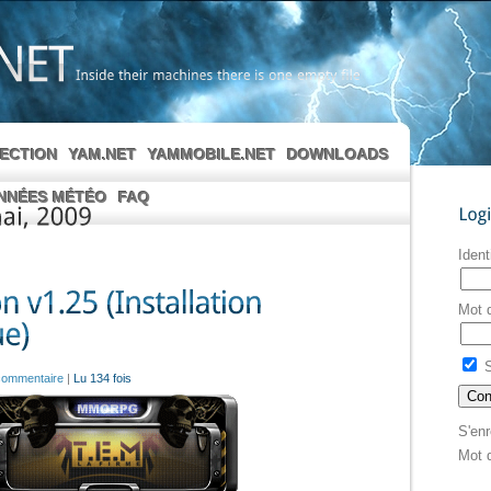
Inside
their
machines
there
is
one
empty
file
LECTION
YAM.NET
YAMMOBILE.NET
DOWNLOADS
NNÉES MÉTÉO
FAQ
Login
2009
Ident
Mot 
S
commentaire
|
Lu 134 fois
S'enr
Mot 