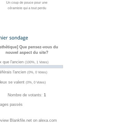
Cyber’Smile : la playlist d’été de
ZATAZ est de sortie
Hacktivisme : une fuite
Sanction de 23andMe après une fuite
Quatre jeux cyber pour stimuler vos
Un pirate revendique un accès au
Une cyberattaque vise plus de 30
L’UE valide une initiative contre
Cyber actualités ZATAZ de la
Un coup de pouce pour une
Planity visée par une vente
« Macronleak » de 2017 contre Chat
sondage
semaine du 27 juillet au 2 août 2026
présumée de données piratées
céramiste qui a tout perdu
l’identité numérique
réseaux d’eau
de données
CRM d’ENI
vacances
sthétique] Que pensez-vous du
Control ressort du darkweb !
nouvel aspect du site?
x que l'ancien
(100%, 1 Votes)
éférais l'ancien
(0%, 0 Votes)
deux se valent
(0%, 0 Votes)
Nombre de votants:
1
ages passés