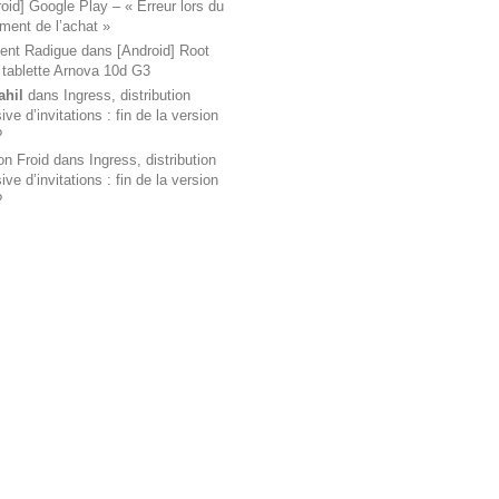
oid] Google Play – « Erreur lors du
ement de l’achat »
ent Radigue
dans
[Android] Root
 tablette Arnova 10d G3
ahil
dans
Ingress, distribution
ve d’invitations : fin de la version
?
on Froid
dans
Ingress, distribution
ve d’invitations : fin de la version
?