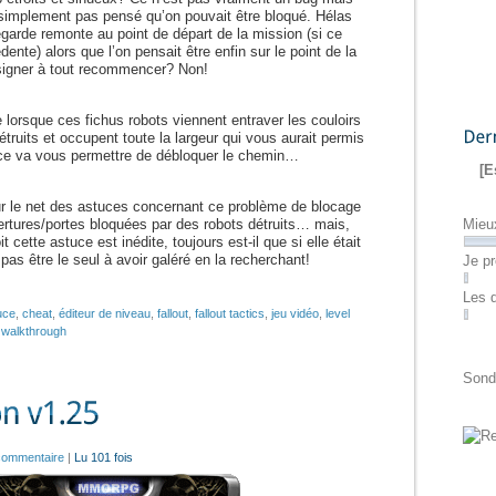
 simplement pas pensé qu’on pouvait être bloqué. Hélas
garde remonte au point de départ de la mission (si ce
dente) alors que l’on pensait être enfin sur le point de la
résigner à tout recommencer? Non!
 lorsque ces fichus robots viennent entraver les couloirs
étruits et occupent toute la largeur qui vous aurait permis
uce va vous permettre de débloquer le chemin…
Dernier
[E
ur le net des astuces concernant ce problème de blocage
Mieu
ertures/portes bloquées par des robots détruits… mais,
it cette astuce est inédite, toujours est-il que si elle était
pas être le seul à avoir galéré en la recherchant!
Je pr
Les 
uce
,
cheat
,
éditeur de niveau
,
fallout
,
fallout tactics
,
jeu vidéo
,
level
,
walkthrough
Sond
commentaire
|
Lu 101 fois