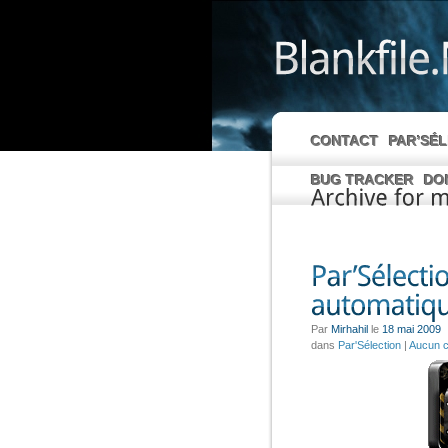
CONTACT
PAR’SÉ
BUG TRACKER
DO
Archive
for
mai,
Par
Mirhahil
le
18 mai 2009
dans
Par'Sélection
|
Aucun 