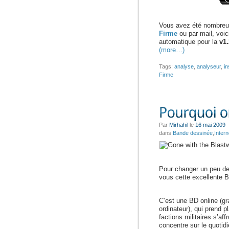
Vous avez été nombreu
Firme
ou par mail, voici
automatique pour la
v1
(more…)
Tags:
analyse
,
analyseur
,
in
Firme
Par
Mirhahil
le
16 mai 2009
dans
Bande dessinée
,
Intern
Pour changer un peu des
vous cette excellente 
C’est une BD online (gra
ordinateur), qui prend 
factions militaires s’aff
concentre sur le quotid