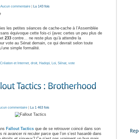
|
Aucun commentaire
|
Lu 143 fois
finies les petites séances de cache-cache à l’Assemblée
é sans équivoque cette fois-ci (avec certes un peu plus de
 et
233
contre… ne reste plus qu’à attendre la
our vote au Sénat demain, ce qui devrait selon toute
u’une simple formalité.
Création et Internet
,
droit
,
Hadopi
,
Loi
,
Sénat
,
vote
ucun commentaire
|
Lu 1 463 fois
dans
Fallout Tactics
que de se retrouver coincé dans son
us ni avancer ni reculer parce que l’on s’est hasardé dans
Reportages
 étroits et sinueux? Ce n’est pas vraiment un bug mais