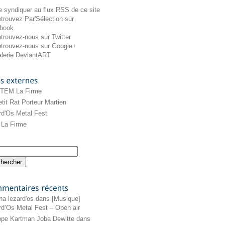
externes
 TEM La Firme
tit Rat Porteur Martien
rd'Os Metal Fest
La Firme
récents
na lezard'os
dans
[Musique]
rd’Os Metal Fest – Open air
ippe Kartman Joba Dewitte
dans