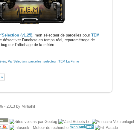
’Selection (v1.25)
, mon sélecteur de parcelles pour
TEM
de désactiver l’analyse en temps réel, reparamétrage de
n bug sur l’affichage de la météo…
étéo
,
Par'Selection
,
parcelles
,
sélecteur
,
TEM La Firme
»
6 - 2013 by
Mirhahil