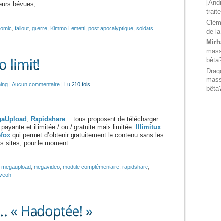
[Andr
leurs bévues, …
trait
Clém
comic
,
fallout
,
guerre
,
Kimmo Lemetti
,
post apocalyptique
,
soldats
de la
Mirh
massi
bêta
Drag
massi
ing
|
Aucun commentaire
|
Lu 210 fois
bêta
gaUpload
,
Rapidshare
… tous proposent de télécharger
ayante et illimitée / ou / gratuite mais limitée.
Illimitux
efox
qui permet d’obtenir gratuitement le contenu sans les
s sites; pour le moment.
,
megaupload
,
megavideo
,
module complémentaire
,
rapidshare
,
veoh