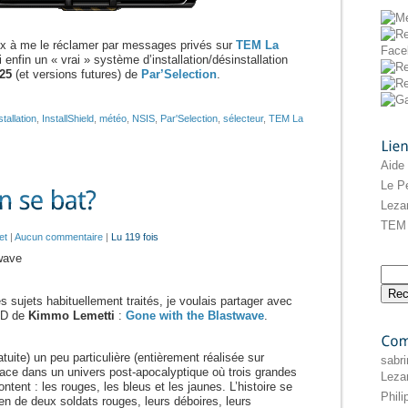
x à me le réclamer par messages privés sur
TEM La
 enfin un « vrai » système d’installation/désinstallation
.25
(et versions futures) de
Par’Selection
.
stallation
,
InstallShield
,
météo
,
NSIS
,
Par'Selection
,
sélecteur
,
TEM La
Liens
Aide
Le Pe
Leza
TEM 
et
|
Aucun commentaire
|
Lu 119 fois
 sujets habituellement traités, je voulais partager avec
BD de
Kimmo Lemetti
:
Gone with the Blastwave
.
tuite) un peu particulière (entièrement réalisée sur
Commentaires
sabri
place dans un univers post-apocalyptique où trois grandes
Leza
rontent : les rouges, les bleus et les jaunes. L’histoire se
Phil
ien de deux soldats rouges, leurs déboires, leurs