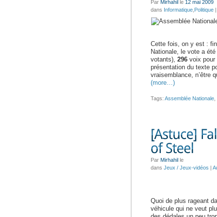
Par
Mirhahil
le
12 mai 2009
dans
Informatique
,
Politique
Cette fois, on y est : 
Nationale, le vote a ét
votants),
296
voix pour
présentation du texte p
vraisemblance, n’être q
(more…)
Tags:
Assemblée Nationale
,
Par
Mirhahil
le
dans
Jeux / Jeux-vidéos
|
A
Quoi de plus rageant 
véhicule qui ne veut pl
des dédales un peu trop