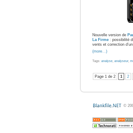
Nouvelle version de
Par
La Firme
: possibilité 
vents et correction d’u
(more…)
Tags:
analyse
,
analyseur
,
m
Page 1 de 2
1
2
© 200
Blankfile.NET