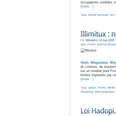
occupations sordides, 
(more…)
Tags:
Bande dessinée
,
bd
,
Par
Mirhahil
le
14 mai 2009
dans
Firefox
,
Internet
,
Stream
Veoh
,
Megavideo
,
Me
du contenu, de manière p
est un module pour
Fir
limites imposées par ce
(more…)
Tags:
addon
,
Firefox
,
illimité
Streaming
,
téléchargement
,