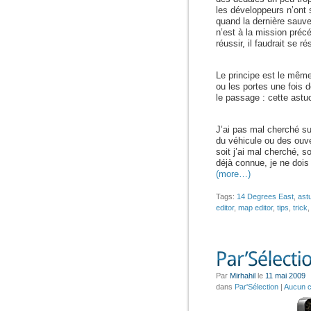
les développeurs n’ont
quand la dernière sauve
n’est à la mission précé
réussir, il faudrait se 
Le principe est le même
ou les portes une fois d
le passage : cette ast
J’ai pas mal cherché s
du véhicule ou des ouv
soit j’ai mal cherché, so
déjà connue, je ne dois 
(more…)
Tags:
14 Degrees East
,
ast
editor
,
map editor
,
tips
,
trick
Par
Mirhahil
le
11 mai 2009
dans
Par'Sélection
|
Aucun 