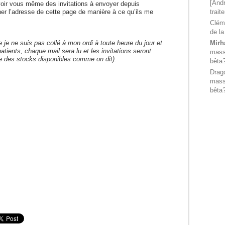
[Andr
avoir vous même des invitations à envoyer depuis
trait
nner l’adresse de cette page de manière à ce qu’ils me
Clém
de la
Mirh
e je ne suis pas collé à mon ordi à toute heure du jour et
atients, chaque mail sera lu et les invitations seront
massi
e des stocks disponibles comme on dit).
bêta
Drag
massi
bêta