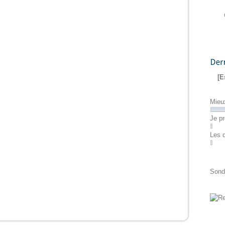
Dernier
[E
Mieu
Je pr
Les 
Sond