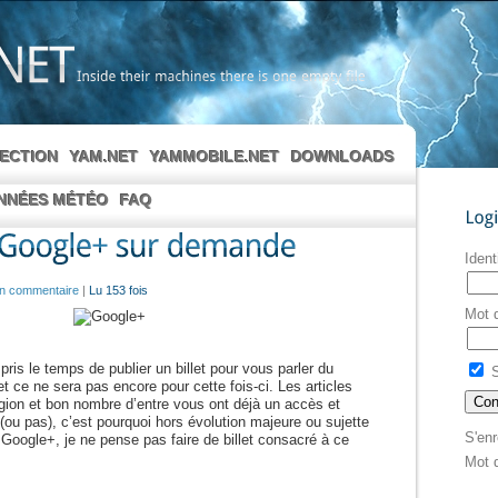
Inside
their
machines
there
is
one
empty
file
LECTION
YAM.NET
YAMMOBILE.NET
DOWNLOADS
NNÉES MÉTÉO
FAQ
Login
Ident
n commentaire
|
Lu 153 fois
Mot 
pris le temps de publier un billet pour vous parler du
S
t ce ne sera pas encore pour cette fois-ci. Les articles
légion et bon nombre d’entre vous ont déjà un accès et
t (ou pas), c’est pourquoi hors évolution majeure ou sujette
S'enr
Google+, je ne pense pas faire de billet consacré à ce
Mot 