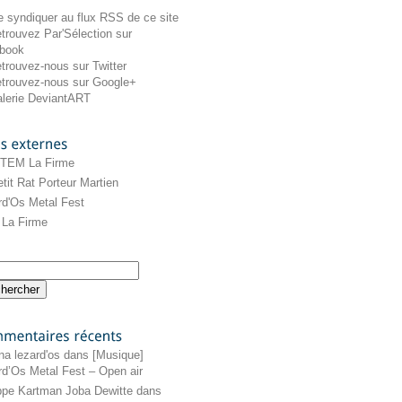
externes
 TEM La Firme
tit Rat Porteur Martien
rd'Os Metal Fest
La Firme
récents
na lezard'os
dans
[Musique]
rd’Os Metal Fest – Open air
ippe Kartman Joba Dewitte
dans