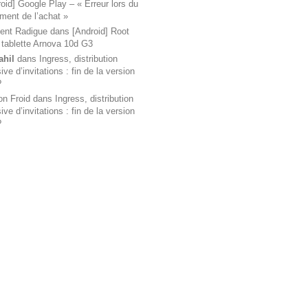
oid] Google Play – « Erreur lors du
ement de l’achat »
ent Radigue
dans
[Android] Root
 tablette Arnova 10d G3
ahil
dans
Ingress, distribution
ve d’invitations : fin de la version
?
on Froid
dans
Ingress, distribution
ve d’invitations : fin de la version
?