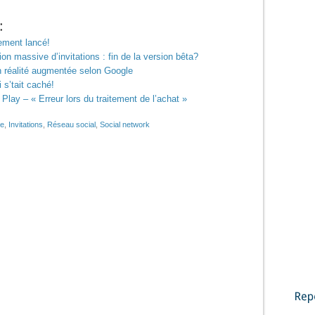
lement lancé!
tion massive d’invitations : fin de la version bêta?
en réalité augmentée selon Google
 s’tait caché!
Play – « Erreur lors du traitement de l’achat »
le
,
Invitations
,
Réseau social
,
Social network
Reportages