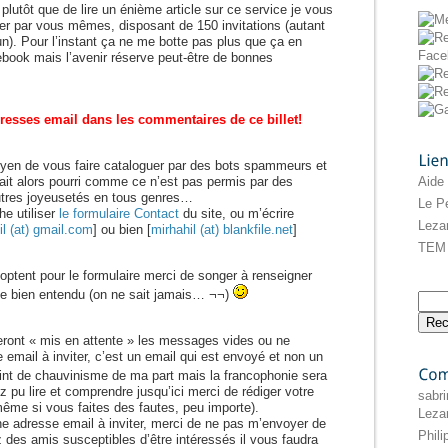
 plutôt que de lire un énième article sur ce service je vous
er par vous mêmes, disposant de 150 invitations (autant
’un). Pour l’instant ça ne me botte pas plus que ça en
ook mais l’avenir réserve peut-être de bonnes
resses email dans les commentaires de ce billet!
oyen de vous faire cataloguer par des bots spammeurs et
Liens
Aide
ait alors pourri comme ce n’est pas permis par des
autres joyeusetés en tous genres…
Le Pe
e utiliser
le formulaire Contact
du site, ou m’écrire
Leza
il (at) gmail.com
] ou bien [
mirhahil (at) blankfile.net
]
TEM 
optent pour le formulaire merci de songer à renseigner
de bien entendu (on ne sait jamais… ¬¬)
eront « mis en attente » les messages vides ou ne
 email à inviter, c’est un email qui est envoyé et non un
oint de chauvinisme de ma part mais la francophonie sera
ez pu lire et comprendre jusqu’ici merci de rédiger votre
Commentaires
sabri
ême si vous faites des fautes, peu importe).
Leza
e adresse email à inviter, merci de ne pas m’envoyer de
Phil
 des amis susceptibles d’être intéressés il vous faudra