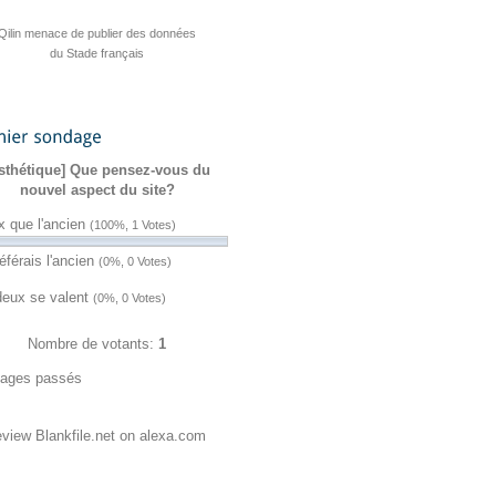
Présidentielle : ZATAZ vous plonge
au cœur d’une opération numérique
qui pourrait vous piéger
Commerce pirate : un cybercriminel
Cybernox multiplie les revendications
Qilin menace de publier des données
Des cibles françaises au cœur d’une
Des pirates revendiquent le piratage
Un pirate plaide coupable après 165
L’ingérence informationnelle teste le
Levi Strauss signale une
vend des dizaines de téraoctets de
Fuite massive de données RH
sondage
plateforme cybercriminelle
terrain électoral français
d’un miroir de Coco
de fuites en France
du Stade français
cyberattaque
piratages
sthétique] Que pensez-vous du
données
nouvel aspect du site?
x que l'ancien
(100%, 1 Votes)
éférais l'ancien
(0%, 0 Votes)
deux se valent
(0%, 0 Votes)
Nombre de votants:
1
ages passés