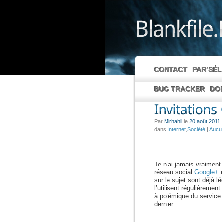
CONTACT
PAR’SÉ
BUG TRACKER
DO
Par
Mirhahil
le
20 août 2011
dans
Internet
,
Société
|
Aucu
Je n’ai jamais vraiment 
réseau social
Google+
e
sur le sujet sont déjà 
l’utilisent régulièremen
à polémique du service 
dernier.