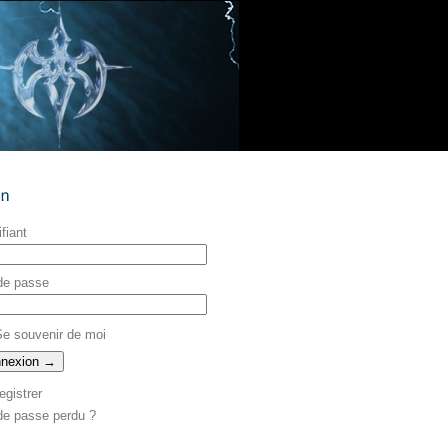
ifiant
de passe
e souvenir de moi
egistrer
de passe perdu ?