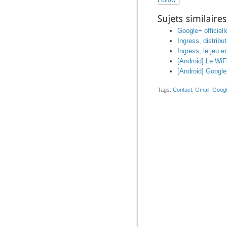
Sujets
similaires:
Google+ officiel
Ingress, distribu
Ingress, le jeu 
[Android] Le WiFi
[Android] Google 
Tags:
Contact
,
Gmail
,
Goog