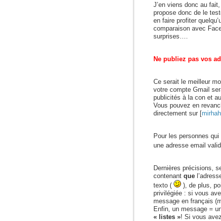
J’en viens donc au fait,
propose donc de le test
en faire profiter quelqu
comparaison avec Faceb
surprises….
Ne publiez pas vos ad
Ce serait le meilleur m
votre compte Gmail ser
publicités à la con et 
Vous pouvez en revanch
directement sur [
mirhah
Pour les personnes qui 
une adresse email vali
Dernières précisions, s
contenant
que
l’adresse
texto (
), de plus, p
privilégiée : si vous av
message en français (m
Enfin, un message = un
« listes »
! Si vous avez